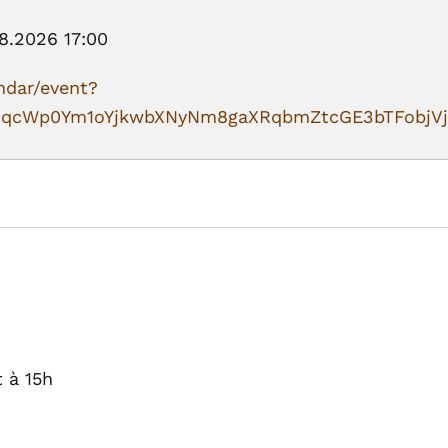
08.2026
17:00
dar/event?
JqcWp0Ym1oYjkwbXNyNm8gaXRqbmZtcGE3bTFobjV
 à 15h