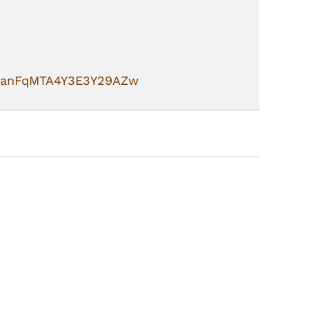
janFqMTA4Y3E3Y29AZw